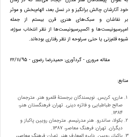
خود آثارشان چالش برانگیز و در نسل بعد، الهام‌بخش و موثر
بر نقاشان و سبک‌های هنری قرن بیستم از جمله
امپرسیونیست‌ها و اکسپرسیونیست‌ها از نظر انتخاب سوژه،
شیوه قلم‌زنی یا حتی سرلوحه از نظر رفتاری بوده‌اند.
مقاله مروری - گردآوری: حمیدرضا رضوی - 22/11/95
منابع:
ماری، کریس. نویسندگان برجستۀ قلمرو هنر. مترجمان
صالح طباطبایی و فائزه دینی. تهران: فرهنگستان هنر،
1384.
بکولا، ساندرو. هنر مدرنیسم. مترجمان رویین پاکباز و
دیگران. تهران: فرهنگ معاصر، 1387.
پاکباز، رویین. دایره المعارف هنر. تهران: فرهنگ معاصر،