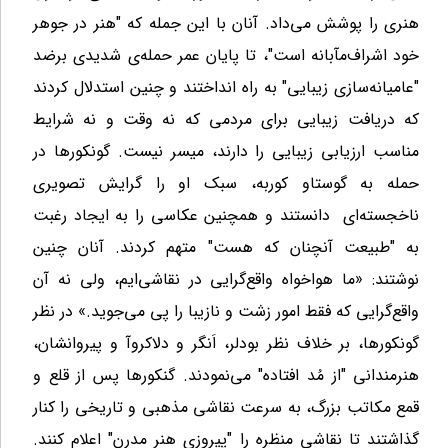
هنری را پوشش می‌داد. آنان با این جمله که "هنر در جوهر
خود اشراف‌مآبانه است"، تا پایان عمر حمله‌ی شدیدی برضد
"عامیانه‌سازی زیبایی" به راه انداختند و چنین استدلال کردند
که دریافت زیبایی برای مردمی که نه وقت و نه شرایط
مناسب ارزیابی زیبایی را دارند، میسر نیست. گونکورها در
حمله به گوستاو کوربه، سبک او را گرایش تصویری
ناخجسته‌ای دانستند و همچنین عکاسی را به ایجاد رغبت
به "طبیعت آنچنان که هست" متهم کردند. آنان چنین
نوشتند: «ما هواخواه واقع‌گرایی در نقاشی‌ایم، ولی نه آن
واقع‌گرایی که فقط امور زشت و نازیبا را پی می‌جوید.» در نظر
گونکورها، بر خلاف نظر بودلر، اَنگر و دلاکروآ و پیروانشان،
هنرمندانی "از مُد افتاده" می‌نمودند. گنکورها پس از قلع و
قمع مکاتب بزرگ، به سرعت نقاشی مذهبی و تاریخی را کنار
گذاشتند تا نقاشی منظره را "پیروزی هنر مدرن" اعلام کنند.