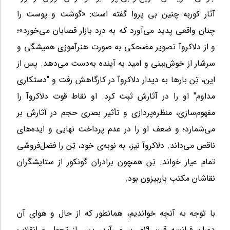
آثار کوربه چنین بی پروا گفته است: «گوشت و پوست را
چنان واقعی پدید می‌آورد که به درد بازار قصابان می‌خورد»؛
و از دلاکروآ تصویر مضحکی به صورت هنرآموزی همیشگی و
سرشار از خوش‌بینی و امید به آینده به‌دست می‌دهد. پس از
این، تِن بارها به دیدار دلاکروآ در کارگاهش رفت و "دستکاری
مداوم" او را در آثارش ثبت کرد. او نقاط قوت دلاکروآ را
مفهوم‌سازی، منظره‌پردازی و تأثیر بصری حجم در آثارش بر
می‌شمارد؛ و ضعف او را در عدم پرداخت نهایی و ایده‌های
ناقص می‌داند. دلاکروآ نیز، به نوبه‌ی خود، تِن را فضل‌فروشی
تمام عیار خواند. تِن همچون برادران گونکور از ستایشگران
نقاشان مکتب باربیزون بود.
با توجه به آنچه خواندیم، همانطور که از حال و هوای آن
دوران فرانسه قرن 19م. بر می‌آید، پس از تحول و انقلاب