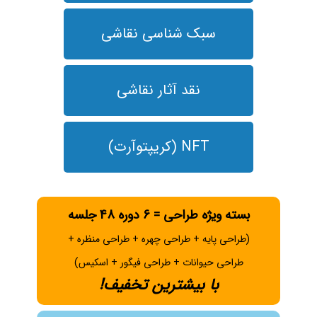
سبک شناسی نقاشی
نقد آثار نقاشی
NFT (کریپتوآرت)
بسته ویژه طراحی = 6 دوره 48 جلسه
(طراحی پایه + طراحی چهره + طراحی منظره +
طراحی حیوانات + طراحی فیگور + اسکیس)
با بیشترین تخفیف!