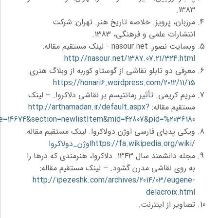
1383.
مرزبان، پرویز. خلاصه تاریخ هنر. تهران: شرکت
انتشارات علمی و فرهنگی، 1383.
وبسایت نصور:
nasour.net
- لینک مستقیم مقاله:
http://nasour.net/1387.07.21/324.html
معرفی دو تابلو نقاشی از گوستاو کوربه از وبلاگ هنری:
https://honari6.wordpress.com/2012/11/15
مریم کریمی. تأثیر رمانتیسم بر نقاشی دلاکروا. – لینک
مستقیم مقاله:
http://arthamadan.ir/default.aspx?
e=14674&section=newlistItem&mid=42807&pid=%2036180
ویکی پدیای فارسی اوژن دولاکروا. لینک مستقیم مقاله:
https://fa.wikipedia.org/wiki/
اوژن_دولاکروا
مجله دانشمند سال ۱۳۴۳. دلاکروا، هنرمندی که درها را
به روی نقاشی مدرن گشود. – لینک مستقیم مقاله:
http://1pezeshk.com/archives/2014/03/eugene-
delacroix.html
تصاویر از اینترنت.