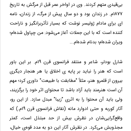
بی‌قیدی متهم کردند. وی در اواخر عمر قبل از مرگش به تاریخ
1877م. در زندان بود و دو سال پیش از مرگ، از زندان، نامه
ای برای مادام ژولیسر نوشت که بسیار تأثربرانگیز و ناراحت
کننده است که با این جملات آغاز می‌شود: من چپاول شده‌ام؛
ویران شده‌ام؛ بدنام شده‌ام...
شارل بودلر، شاعر و منتقد فرانسوی قرن 19م. بر این باور
است که هنر را نباید بر پایه ی اخلاق یا هر هنجار دیگری
بیرون از قلمرو هنر، مثلاً "مطابقت با طبیعت" داوری کرد؛ مهم
آن است هنرمند باید آزاد باشد تا محتوای اثر خود را برگزیند،
ولی باید آن محتوا را به اثری "زیبا" مبدل سازد. از این رو،
آثار کوربه و حتی ادوارد مانه (نقاش فرانسوی قرن 19م.) که
واقع‌گرایی‌شان در نظرش بیش از حد مبتذل است، کمتر
مجذوبش می‌کرد. در نظرش آثار این دو به مدد قوه‌ی خیال،