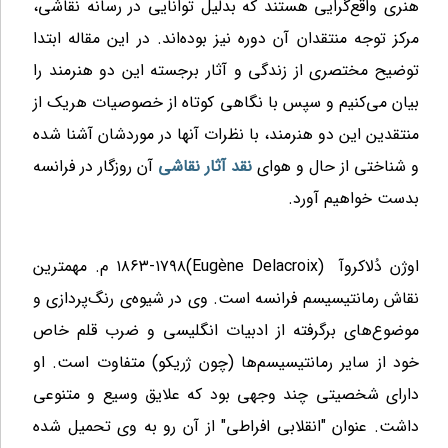
هنری واقع‌گرایی هستند که بدلیل توانایی در رسانه نقاشی،
مرکز توجه منتقدان آن دوره نیز بوده‌اند. در این مقاله ابتدا
توضیح مختصری از زندگی و آثار برجسته این دو هنرمند را
بیان می‌کنیم و سپس با نگاهی کوتاه از خصوصیات هریک از
منتقدین این دو هنرمند، با نظرات آنها در موردشان آشنا شده
و شناختی از حال و هوای
نقد آثار نقاشی
آن روزگار در فرانسه
بدست خواهیم آورد.
اوژن دُلاکروآ
(Eugène Delacroix)
۱۷۹۸-۱۸۶۳ م. مهمترین
نقاش رمانتیسیسم فرانسه است. وی در شیوه‌ی رنگ‌پردازی و
موضوع‌های برگرفته از ادبیات انگلیسی و ضرب قلم خاص
خود از سایر رمانتیسیسم‌ها (چون ژریکو) متفاوت است. او
دارای شخصیتی چند وجهی بود که علایق وسیع و متنوعی
داشت. عنوان "انقلابی افراطی" از آن رو به وی تحمیل شده