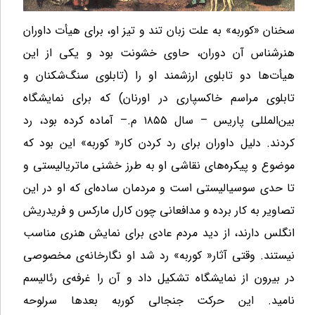
سخنان «کوربه» به علت زبان تند و تیز او، برای هیأت داوران
هنرشناس آن دوران، حاوی خشونت بود و یکی از این
هیأت‌ها دو تابلوی ارزشمند او را (تابلوی سنگ‌شکنان و
تابلوی مراسم خاکسپاری در اورنان) که برای نمایشگاه
بین‌المللی پاریس – سال ۱۸۵۵ م.– آماده کرده بود، رد
کردند. دلیل داوران برای رد کردن کار« کوربه» این بود که
موضوع و پیکره‌های نقاشی او به طرز خشنی ماتریالیستی و
تا حدی سوسیالیستی است و مردمان ساده‌ای که او در این
تصاویر به کار برده و مدافعانی چون کارل مارکس و فریدریش
انگلس دارند، از دید مردم عادی برای نمایش هنری مناسب
نیستند. وقتی آثار« کوربه» رد شد او نگارخانه‌ی مخصوصی
در بیرون از نمایشگاه تشکیل داد و آن را غرفه‌ی رئالیسم
نامید. این حرکت جنجالی کوربه بعدها سرلوحه