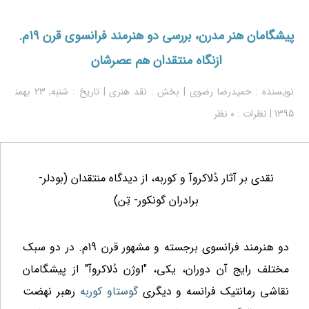
پیشگامان هنر مدرن، بررسی دو هنرمند فرانسوی قرن 19م.
ازنگاه منتقدان هم عصرشان
نویسنده : حمیدرضا رضوی | بخش :
نقد هنری
| تاریخ : شنبه, 23 بهمن‍
1395 | نظرات : 0 نظر
نقدی بر آثار دُلاکروآ و کوربه، از دیدگاه منتقدان (بودلر-
برادران گونکور- تِن)
دو هنرمند فرانسوی برجسته و مشهور قرن 19م. در دو سبک
مختلف رایج آن دوران، یکی، "اوژن دُلاکروآ" از پیشگامان
نقاشی رمانتیک فرانسه و دیگری
گوستاو کوربه
رهبر نهضت