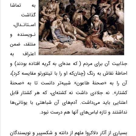
به تماشا
گذاشت
اسـتانـدال،
نـویسنده و
منتقد، ضمن
اعتراف به
جذابیت آن برای مردم ( که عده
ای به گریه افتاده بودند) و
احاطۀ نقاش به رنگ (چنان
که او را با تینتورتو مقایسه کرد)،
آن را به «صحنۀ طاعون» شبیه
تر دانست تا به «صحنۀ
کشتار». نه جلادی داشت نه کشته‌ای، که هر کشتار قابل
اعتنایی باید می
داشت. آدم‌های آن شباهتی با یونانی‌ها
نداشتند و تازه لباس‌های آنها هم درست نبود.
بسیاری از آثار دلاکروا ملهم از دانته و شکسپیر و نویسندگان