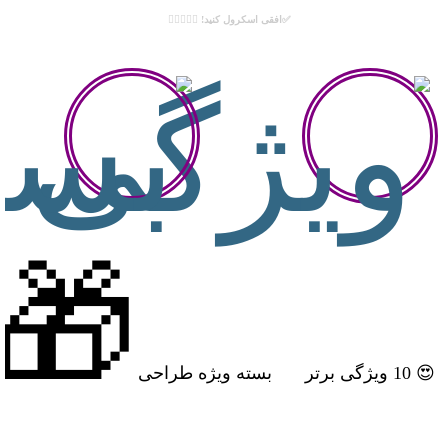
ان
داشی
✅افقی اسکرول کنید! 👉🏻😉👈🏻
🎁
😍 10 ویژگی برتر
بسته ویژه طراحی