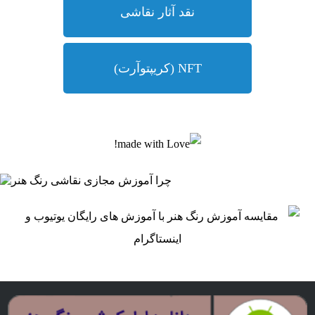
نقد آثار نقاشی
NFT (کریپتوآرت)