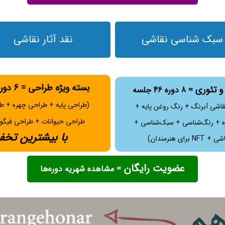
سبک شناسی نقاشی
نقد آثار نقاشی
بسته ویژه طراحی = 6 دوره 48 جلسه
و تئوری
= 8 دوره 46 جلسه
(طراحی پایه + طراحی چهره + ط
قاشی آبرنگ + رنگ روغن پایه +
طراحی حیوانات + طراحی فیگو
 + رنگ‌شناسی + سبک‌شناسی +
با بیشترین تخف
برای هنرمندان)
عضویت رایگان
= مشاهده شهریه دوره‌ها