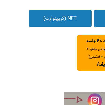
NFT (کریپتوآرت)
راحی منظره +
ر + اسکیس)
یف!