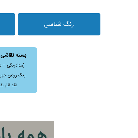
رنگ شناسی
بسته نقاشی 
(مدادرنگی + ن
رنگ روغن چهره
نقد آثار نقاشی + NFT 