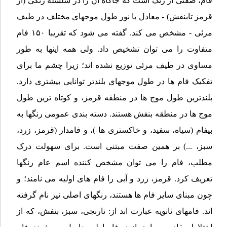
فام، صفتی از رنگ است که جاگاه آن را در سلسله رنگی (از
قرمز تابنفش) - معادل با نور طول موجهای مختلف در طیف
مرئی - مشخص می کند. گفته می شود که تقریبا ۱۵۰ فام
متفاوت را می توان تشخیص داد. ولی همه اینها به طور
مساوی در طیف مرئی توزیع نشده اند؛ زیرا چشم ما برای
تفکیک فام ها در طول موجهای بلندتر توانایی بیشتری دارد.
بلندترین طول موج ها در منطقه قرمز، و کوتاه ترین طول
موج ها در منطقه بنفش هستند. دسته بندی عمومی رنگها به
بیفام (سیاه، سفید، و خاکستری ها )، و فامدار (قرمز، زرد،
سبز، ...) بر همین صفت مبتنی است. برای سهولت درک
مطلب، فام را می توان مشخص کننده اسم عام رنگها
تعریف کرد. قرمز، زرد و آبی را فام های اولیه می نامند؛ و
چون مبنای سایر فام ها هستند، رنگهای اصلی نیز نام گرفته
اند. فامهای ثانویه عبارت اند از: نارنجی، سبز، بنفش، که از