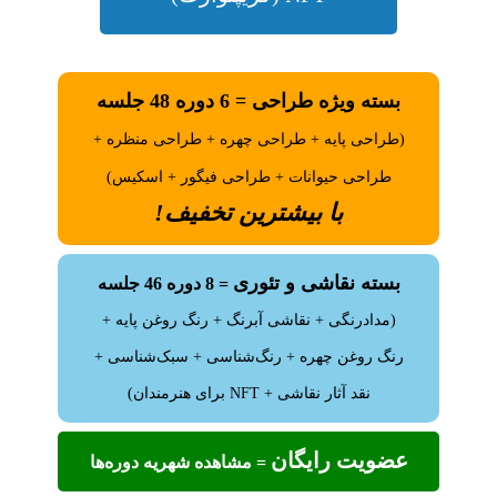
بسته ویژه طراحی = 6 دوره 48 جلسه
(طراحی پایه + طراحی چهره + طراحی منظره +
طراحی حیوانات + طراحی فیگور + اسکیس)
با بیشترین تخفیف!
بسته نقاشی و تئوری
= 8 دوره 46 جلسه
(مدادرنگی + نقاشی آبرنگ + رنگ روغن پایه +
رنگ روغن چهره + رنگ‌شناسی + سبک‌شناسی +
نقد آثار نقاشی + NFT برای هنرمندان)
عضویت رایگان
= مشاهده شهریه دوره‌ها