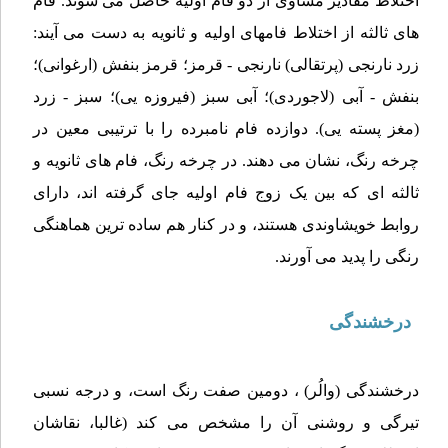
اختلاط مقادیر مساوی از دو فام اولیه حاصل می شوند. فام
های ثالثه از اختلاط فامهای اولیه و ثانویه به دست می آیند:
زرد نارنجی (پرتقالی) نارنجی - قرمز؛ قرمز بنفش (ارغوانی)؛
بنفش - آبی (لاجوردی)؛ آبی سبز (فیروزه یی)؛ سبز - زرد
(مغز پسته یی). دوازده فام نامبرده را با ترتیبی معین در
چرخه رنگ، نشان می دهند. در چرخه رنگ، فام های ثانویه و
ثالثه ای که بین یک زوج فام اولیه جای گرفته اند، دارای
روابط خویشاوندی هستند، و در کنار هم ساده ترین هماهنگی
رنگی را پدید می آورند.
درخشندگی
درخشندگی (والُر) ، دومین صفت رنگ است، و درجه نسبی
تیرگی و روشنی آن را مشخص می کند (غالبا، نقاشان